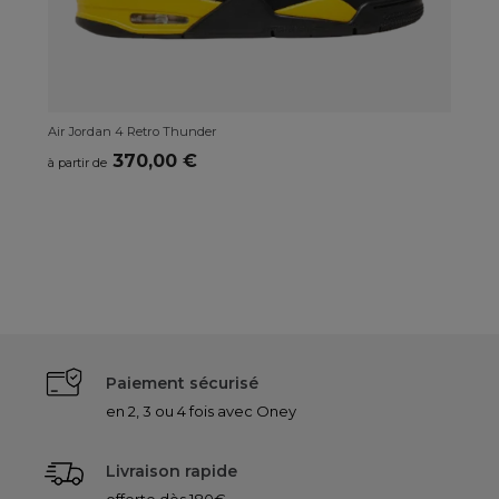
Air Jordan 4 Retro Thunder
Air
370,00 €
à partir de
à p
Paiement sécurisé
en 2, 3 ou 4 fois avec Oney
Livraison rapide