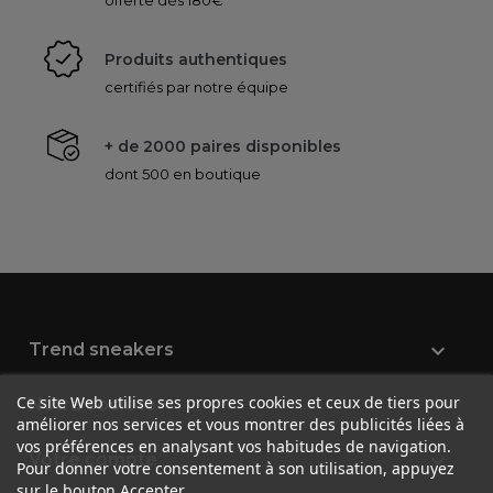
offerte dès 180€
Produits authentiques
certifiés par notre équipe
+ de 2000 paires disponibles
dont 500 en boutique

Trend sneakers
Ce site Web utilise ses propres cookies et ceux de tiers pour

Notre société
améliorer nos services et vous montrer des publicités liées à
vos préférences en analysant vos habitudes de navigation.

Votre compte
Pour donner votre consentement à son utilisation, appuyez
sur le bouton Accepter.