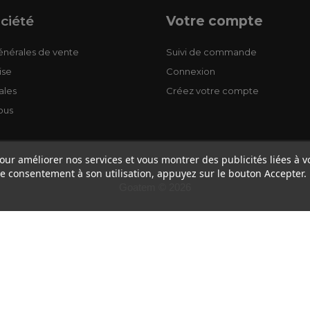
ciété
Votre compte
énérales de vente
Suivi de commande
ise
Connexion
ales
Créez votre compte
ous
pour améliorer nos services et vous montrer des publicités liées à 
e consentement à son utilisation, appuyez sur le bouton Accepter.
Goatem © 2026