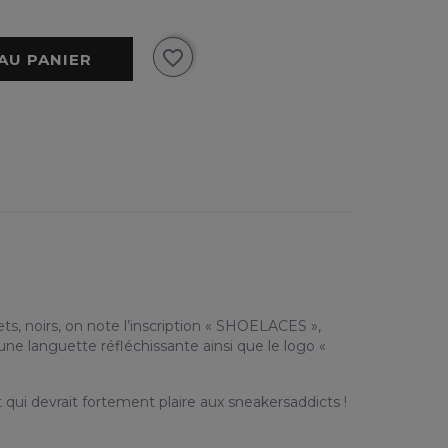
favorite_border
AU PANIER
ts, noirs, on note l’inscription « SHOELACES »,
une languette réfléchissante ainsi que le logo «
 qui devrait fortement plaire aux sneakersaddicts !