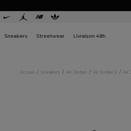
Sneakers
Streetwear
Livraison 48h
Accueil
Sneakers
Air Jordan
Air Jordan 5
Air