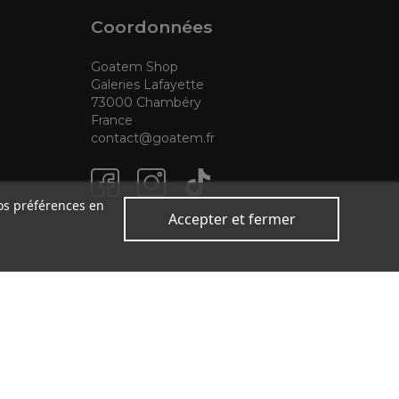
Coordonnées
Goatem Shop
Galeries Lafayette
73000 Chambéry
France
contact@goatem.fr
vos préférences en
Accepter et fermer