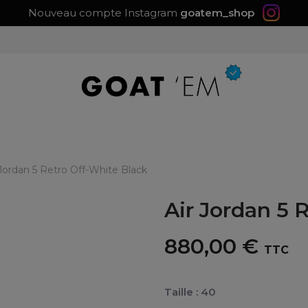
Nouveau compte Instagram
goatem_shop
 Jordan 5 Retro Off-White Black
Air Jordan 5 
880,00 €
TTC
Taille : 40