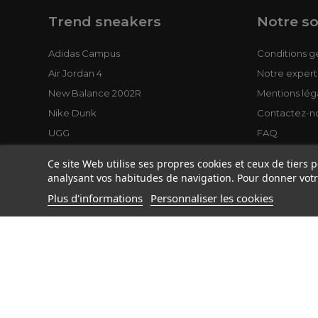
Trend sneakers
Notre so
Adidas Campus
Conditions g
Air Jordan 4
Notre expert
New Balance 2002R
Mentions lég
Nike Dunk
Contactez-n
UGG
FAQ
Ce site Web utilise ses propres cookies et ceux de tiers 
analysant vos habitudes de navigation. Pour donner votr
Plus d'informations
Personnaliser les cookies