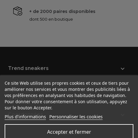
+ de 2000 paires disponibles
dont 500 en boutique

Trend sneakers
Ce site Web utilise ses propres cookies et ceux de tiers pour

Notre société
améliorer nos services et vous montrer des publicités liées à
vos préférences en analysant vos habitudes de navigation.

Votre compte
Pour donner votre consentement à son utilisation, appuyez
sur le bouton Accepter.
keyboard_arrow_down
Coordonnées
Plus d'informations
Personnaliser les cookies
Accepter et fermer
Goatem © 2026