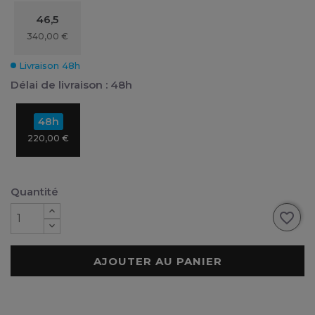
46,5
340,00 €
Livraison 48h
Délai de livraison : 48h
48h
220,00 €
Quantité
favorite_border
AJOUTER AU PANIER