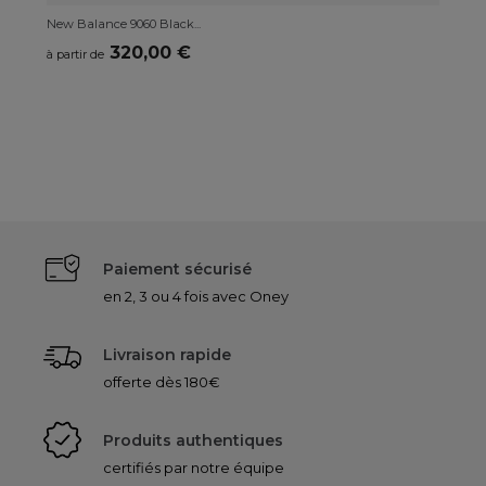
New Balance 9060 Black...
Ne
320,00 €
à partir de
à p
Paiement sécurisé
en 2, 3 ou 4 fois avec Oney
Livraison rapide
offerte dès 180€
Produits authentiques
certifiés par notre équipe