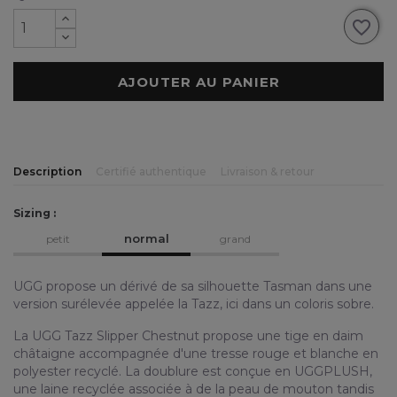
favorite_border
AJOUTER AU PANIER
Description
Certifié authentique
Livraison & retour
Sizing :
normal
petit
grand
UGG propose un dérivé de sa silhouette Tasman dans une
version surélevée appelée la Tazz, ici dans un coloris sobre.
La UGG Tazz Slipper Chestnut propose une tige en daim
châtaigne accompagnée d'une tresse rouge et blanche en
polyester recyclé. La doublure est conçue en UGGPLUSH,
une laine recyclée associée à de la peau de mouton tandis