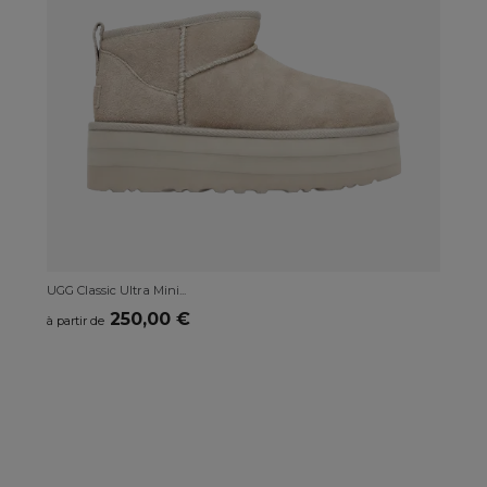
UGG Classic Ultra Mini...
UG
250,00 €
à partir de
à p