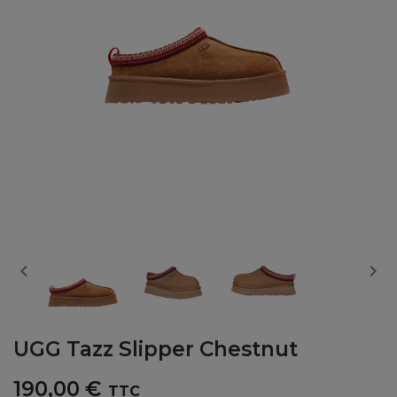


UGG Tazz Slipper Chestnut
190,00 €
TTC