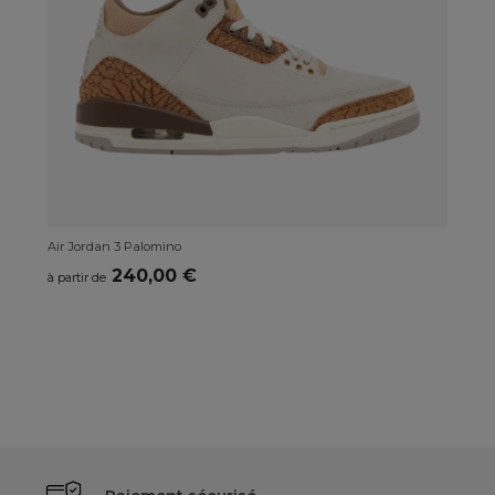
Air Jordan 3 Palomino
Air
240,00 €
à partir de
à p