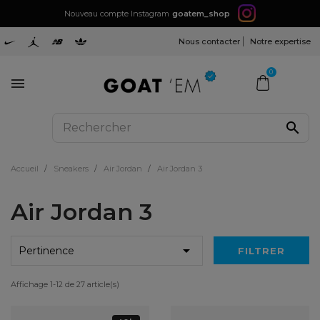
Nouveau compte Instagram
goatem_shop
Nous contacter
Notre expertise
0
search
Accueil
Sneakers
Air Jordan
Air Jordan 3
Air Jordan 3

Pertinence
FILTRER
Affichage 1-12 de 27 article(s)